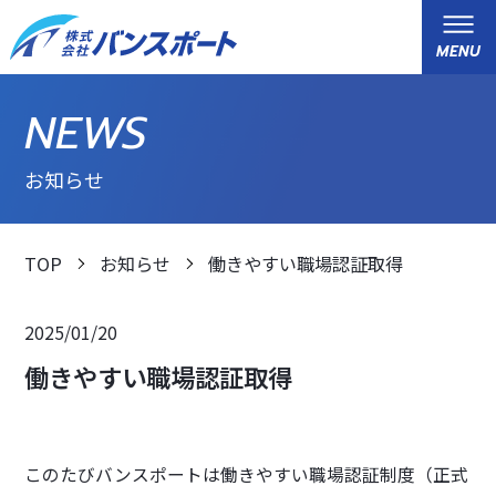
MENU
NEWS
運送事業
お知らせ
倉庫事業
セットアップ事業
TOP
お知らせ
働きやすい職場認証取得
自動車事業
2025/01/20
会社案内
働きやすい職場認証取得
運輸安全マネジメント
環境問題への取り組み
このたびバンスポートは働きやすい職場認証制度（正式